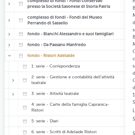
complesso di fondi - Fondi conservati
n
presso la Società Savonese di Storia Patria
B
M
complesso di fondi - Fondi del Museo
Perrando di Sassello
d
s
fondo - Bianchi Alessandro e suoi famigliari
B
fondo - Da Passano Manfredo
Q
fondo - Ristori Adelaide
c
s
1: serie - Corrispondenza
d
2: serie - Gestione e contabilità dell’attività
G
teatrale
d
3: serie - Attività teatrale
S
4: serie - Carte della famiglia Capranica-
Ristori
L
S
5: serie - Diari
6: serie - Scritti di Adelaide Ristori
S