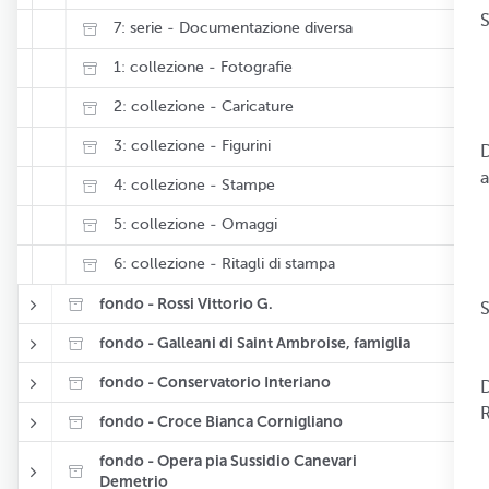
S
7: serie - Documentazione diversa
 
1: collezione - Fotografie
 
 
2: collezione - Caricature
 
3: collezione - Figurini
D
a
4: collezione - Stampe
 
5: collezione - Omaggi
 
 
6: collezione - Ritagli di stampa
 
fondo - Rossi Vittorio G.
S
 
fondo - Galleani di Saint Ambroise, famiglia
 
fondo - Conservatorio Interiano
D
R
fondo - Croce Bianca Cornigliano
 
fondo - Opera pia Sussidio Canevari
 
Demetrio